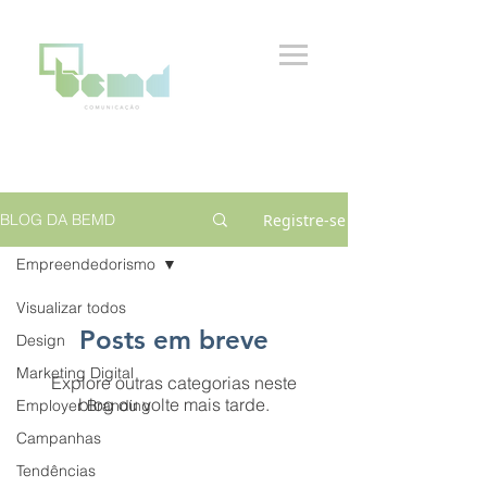
Registre-se
BLOG DA BEMD
Empreendedorismo
Visualizar todos
Posts em breve
Design
Marketing Digital
Explore outras categorias neste
blog ou volte mais tarde.
Employer Branding
Campanhas
Tendências