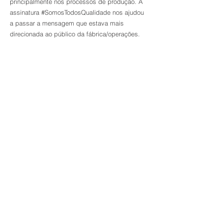
principalmente nos processos de produção. A
assinatura #SomosTodosQualidade nos ajudou
a passar a mensagem que estava mais
direcionada ao público da fábrica/operações.
Voltar aos projetos
© 2020 Bemd Comunicação.