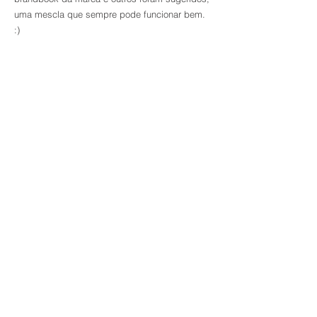
uma mescla que sempre pode funcionar bem.
:)
Voltar aos projetos
© 2020 Bemd Comunicação.